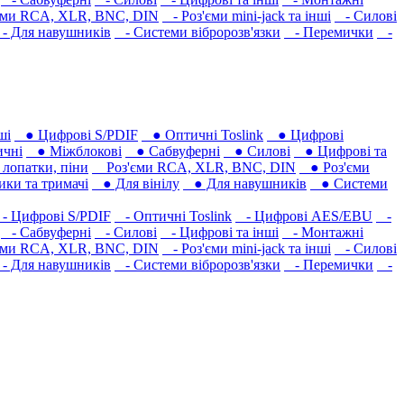
ми RCA, XLR, BNC, DIN
- Роз'єми mini-jack та інші
- Силові
 Для навушників‎
- Системи вібророзв'язки
- Перемички
-
ші
● Цифрові S/PDIF
● Оптичні Toslink
● Цифрові
чні
● Міжблокові
● Сабвуферні
● Силові
● Цифрові та
лопатки, піни
Роз'єми RCA, XLR, BNC, DIN
● Роз'єми
ки та тримачі
● Для вінілу
● Для навушників‎
● Системи
 Цифрові S/PDIF
- Оптичні Toslink
- Цифрові AES/EBU
-
- Сабвуферні
- Силові
- Цифрові та інші
- Монтажні
ми RCA, XLR, BNC, DIN
- Роз'єми mini-jack та інші
- Силові
 Для навушників‎
- Системи вібророзв'язки
- Перемички
-