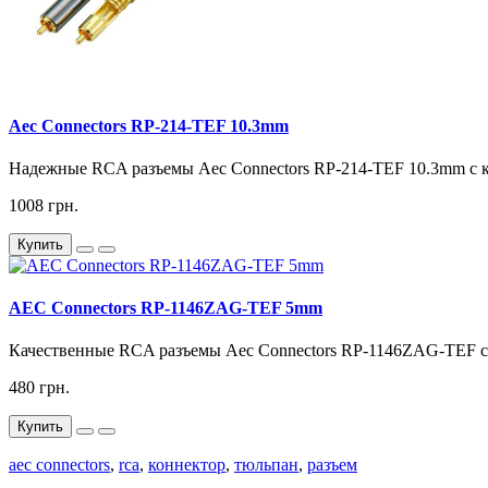
Aec Connectors RP-214-TEF 10.3mm
Надежные RCA разъемы Aec Connectors RP-214-TEF 10.3mm с к
1008 грн.
Купить
AEC Connectors RP-1146ZAG-TEF 5mm
Качественные RCA разъемы Aec Connectors RP-1146ZAG-TEF с 
480 грн.
Купить
aec connectors
,
rca
,
коннектор
,
тюльпан
,
разъем