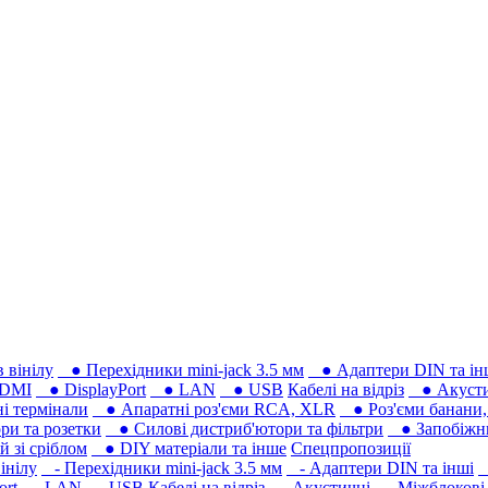
 вінілу
● Перехідники mini-jack 3.5 мм
● Адаптери DIN та ін
DMI
● DisplayPort
● LAN
● USB
Кабелі на відріз
● Акусти
 термінали
● Апаратні роз'єми RCA, XLR
● Роз'єми банани, 
ри та розетки
● Силові дистриб'ютори та фільтри
● Запобіжни
 зі сріблом
● DIY матеріали та інше
Спецпропозиції
інілу
- Перехідники mini-jack 3.5 мм
- Адаптери DIN та інші
-
ort
- LAN
- USB
Кабелі на відріз
- Акустичні
- Міжблокові