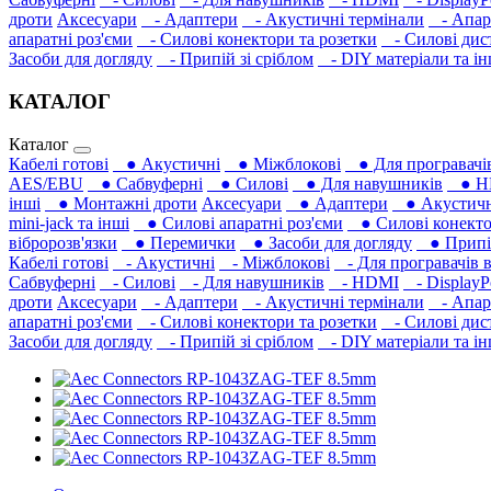
дроти
Аксесуари
- Адаптери
- Акустичні термінали
- Апара
апаратні роз'єми
- Силові конектори та розетки
- Силові дист
Засоби для догляду
- Припій зі сріблом
- DIY матеріали та і
КАТАЛОГ
Каталог
Кабелі готові
● Акустичні
● Міжблокові
● Для програвачів
AES/EBU
● Сабвуферні
● Силові
● Для навушників‎
● H
інші
● Монтажні дроти
Аксесуари
● Адаптери
● Акустичні
mini-jack та інші
● Силові апаратні роз'єми
● Силові конекто
вібророзв'язки
● Перемички
● Засоби для догляду
● Припій
Кабелі готові
- Акустичні
- Міжблокові
- Для програвачів в
Сабвуферні
- Силові
- Для навушників‎
- HDMI
- DisplayP
дроти
Аксесуари
- Адаптери
- Акустичні термінали
- Апара
апаратні роз'єми
- Силові конектори та розетки
- Силові дист
Засоби для догляду
- Припій зі сріблом
- DIY матеріали та і