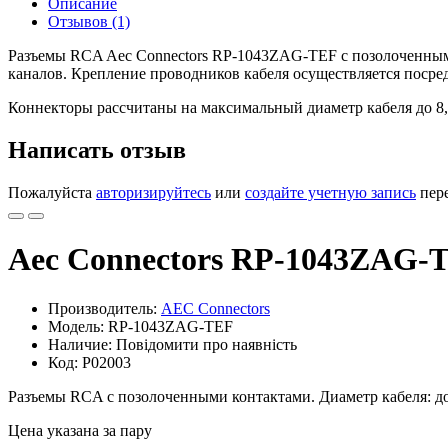
Описание
Отзывов (1)
Разъемы RCA Aec Connectors RP-1043ZAG-TEF с позолоченным
каналов. Крепление проводников кабеля осуществляется посред
Коннекторы рассчитаны на максимальный диаметр кабеля до 8,
Написать отзыв
Пожалуйста
авторизируйтесь
или
создайте учетную запись
пере
Aec Connectors RP-1043ZAG-
Производитель:
AEC Connectors
Модель: RP-1043ZAG-TEF
Наличие: Повідомити про наявність
Код: P02003
Разъемы RCA с позолоченными контактами. Диаметр кабеля: до
Цена указана за пару