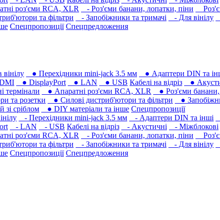
тні роз'єми RCA, XLR
- Роз'єми банани, лопатки, піни
Роз'є
риб'ютори та фільтри
- Запобіжники та тримачі
- Для вінілу
-
нше
Спецпропозиції
Спецпредложения
 вінілу
● Перехідники mini-jack 3.5 мм
● Адаптери DIN та ін
DMI
● DisplayPort
● LAN
● USB
Кабелі на відріз
● Акусти
 термінали
● Апаратні роз'єми RCA, XLR
● Роз'єми банани, 
ри та розетки
● Силові дистриб'ютори та фільтри
● Запобіжни
 зі сріблом
● DIY матеріали та інше
Спецпропозиції
інілу
- Перехідники mini-jack 3.5 мм
- Адаптери DIN та інші
-
ort
- LAN
- USB
Кабелі на відріз
- Акустичні
- Міжблокові
тні роз'єми RCA, XLR
- Роз'єми банани, лопатки, піни
Роз'є
риб'ютори та фільтри
- Запобіжники та тримачі
- Для вінілу
-
нше
Спецпропозиції
Спецпредложения