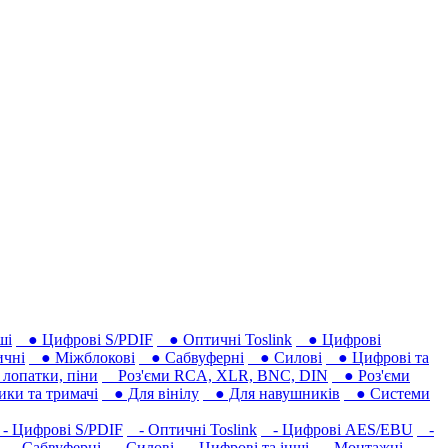
ші
● Цифрові S/PDIF
● Оптичні Toslink
● Цифрові
чні
● Міжблокові
● Сабвуферні
● Силові
● Цифрові та
лопатки, піни
Роз'єми RCA, XLR, BNC, DIN
● Роз'єми
ки та тримачі
● Для вінілу
● Для навушників‎
● Системи
 Цифрові S/PDIF
- Оптичні Toslink
- Цифрові AES/EBU
-
- Сабвуферні
- Силові
- Цифрові та інші
- Монтажні