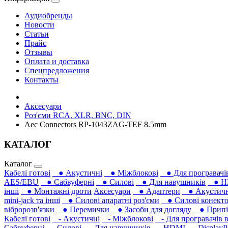
Аудиобренды
Новости
Статьи
Прайс
Отзывы
Оплата и доставка
Спецпредложения
Контакты
Аксесуари
Роз'єми RCA, XLR, BNC, DIN
Aec Connectors RP-1043ZAG-TEF 8.5mm
КАТАЛОГ
Каталог
Кабелі готові
● Акустичні
● Міжблокові
● Для програвачів
AES/EBU
● Сабвуферні
● Силові
● Для навушників‎
● H
інші
● Монтажні дроти
Аксесуари
● Адаптери
● Акустичні
mini-jack та інші
● Силові апаратні роз'єми
● Силові конекто
вібророзв'язки
● Перемички
● Засоби для догляду
● Припій
Кабелі готові
- Акустичні
- Міжблокові
- Для програвачів в
Сабвуферні
- Силові
- Для навушників‎
- HDMI
- DisplayP