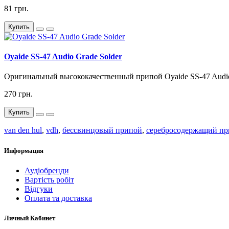
81 грн.
Купить
Oyaide SS-47 Audio Grade Solder
Оригинальный высококачественный припой Oyaide SS-47 Audio 
270 грн.
Купить
van den hul
,
vdh
,
бессвинцовый припой
,
серебросодержащий п
Информация
Аудіобренди
Вартість робіт
Відгуки
Оплата та доставка
Личный Кабинет