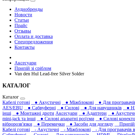
Аудиобренды
Новости
Статьи
Прайс
Отзывы
Оплата и доставка
Спецпредложения
Контакты
Аксесуари
Припій зі сріблом
Van den Hul Lead-free Silver Solder
КАТАЛОГ
Каталог
Кабелі готові
● Акустичні
● Міжблокові
● Для програвачів
AES/EBU
● Сабвуферні
● Силові
● Для навушників‎
● H
інші
● Монтажні дроти
Аксесуари
● Адаптери
● Акустичні
mini-jack та інші
● Силові апаратні роз'єми
● Силові конекто
вібророзв'язки
● Перемички
● Засоби для догляду
Припій з
Кабелі готові
- Акустичні
- Міжблокові
- Для програвачів в
Сабвуферні
- Силові
- Для навушників‎
- HDMI
- DisplayP