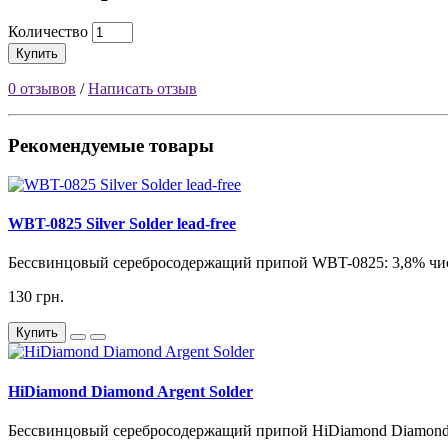
Количество
Купить
0 отзывов
/
Написать отзыв
Рекомендуемые товары
WBT-0825 Silver Solder lead-free
Бессвинцовый серебросодержащий припой WBT-0825: 3,8% чисто
130 грн.
Купить
HiDiamond Diamond Argent Solder
Бессвинцовый серебросодержащий припой HiDiamond Diamond Ar