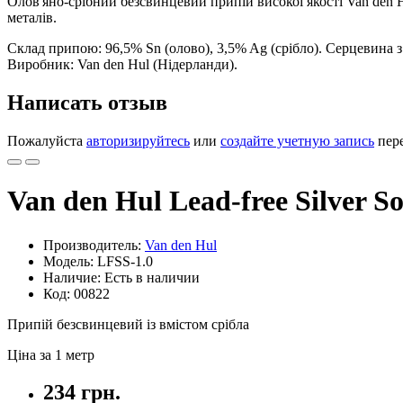
Олов'яно-срібний безсвинцевий припій високої якості Van den
металів.
Склад припою: 96,5% Sn (олово), 3,5% Ag (срібло). Серцевина з
Виробник: Van den Hul (Нідерланди).
Написать отзыв
Пожалуйста
авторизируйтесь
или
создайте учетную запись
пере
Van den Hul Lead-free Silver So
Производитель:
Van den Hul
Модель: LFSS-1.0
Наличие: Есть в наличии
Код: 00822
Припій безсвинцевий із вмістом срібла
Ціна за 1 метр
234 грн.