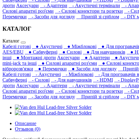
дроти
Аксесуари
- Адаптери
- Акустичні термінали
- Апара
Силові апаратні роз'єми
- Силові конектори та розетки
- Сило
Перемички
- Засоби для догляду
Припій зі сріблом
- DIY м
КАТАЛОГ
Каталог
Кабелі готові
● Акустичні
● Міжблокові
● Для програвачів
AES/EBU
● Сабвуферні
● Силові
● Для навушників‎
● H
інші
● Монтажні дроти
Аксесуари
● Адаптери
● Акустичні
mini-jack та інші
● Силові апаратні роз'єми
● Силові конекто
вібророзв'язки
● Перемички
● Засоби для догляду
Припій з
Кабелі готові
- Акустичні
- Міжблокові
- Для програвачів в
Сабвуферні
- Силові
- Для навушників‎
- HDMI
- DisplayP
дроти
Аксесуари
- Адаптери
- Акустичні термінали
- Апара
Силові апаратні роз'єми
- Силові конектори та розетки
- Сило
Перемички
- Засоби для догляду
Припій зі сріблом
- DIY м
Описание
Отзывов (0)