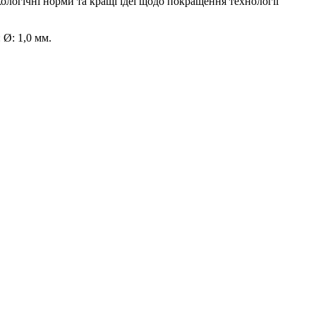
логічні норми та кращі ідеї щодо покращення технології
 Ø: 1,0 мм.