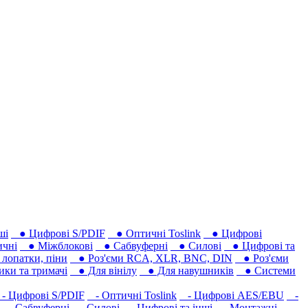
ші
● Цифрові S/PDIF
● Оптичні Toslink
● Цифрові
чні
● Міжблокові
● Сабвуферні
● Силові
● Цифрові та
лопатки, піни
● Роз'єми RCA, XLR, BNC, DIN
● Роз'єми
ки та тримачі
● Для вінілу
● Для навушників‎
● Системи
 Цифрові S/PDIF
- Оптичні Toslink
- Цифрові AES/EBU
-
- Сабвуферні
- Силові
- Цифрові та інші
- Монтажні