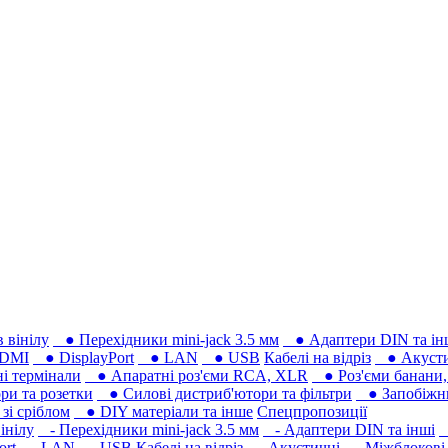
 вінілу
● Перехідники mini-jack 3.5 мм
● Адаптери DIN та ін
DMI
● DisplayPort
● LAN
● USB
Кабелі на відріз
● Акусти
 термінали
● Апаратні роз'єми RCA, XLR
● Роз'єми банани, 
ри та розетки
● Силові дистриб'ютори та фільтри
● Запобіжни
і сріблом
● DIY матеріали та інше
Спецпропозиції
інілу
- Перехідники mini-jack 3.5 мм
- Адаптери DIN та інші
-
ort
- LAN
- USB
Кабелі на відріз
- Акустичні
- Міжблокові