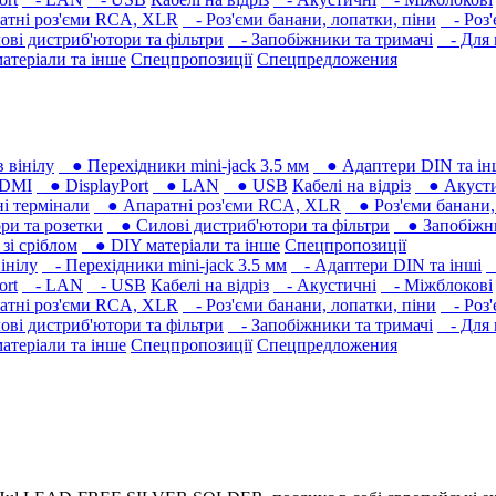
тні роз'єми RCA, XLR
- Роз'єми банани, лопатки, піни
- Роз'
ві дистриб'ютори та фільтри
- Запобіжники та тримачі
- Для 
атеріали та інше
Спецпропозиції
Спецпредложения
 вінілу
● Перехідники mini-jack 3.5 мм
● Адаптери DIN та ін
DMI
● DisplayPort
● LAN
● USB
Кабелі на відріз
● Акусти
 термінали
● Апаратні роз'єми RCA, XLR
● Роз'єми банани, 
ри та розетки
● Силові дистриб'ютори та фільтри
● Запобіжни
і сріблом
● DIY матеріали та інше
Спецпропозиції
інілу
- Перехідники mini-jack 3.5 мм
- Адаптери DIN та інші
-
ort
- LAN
- USB
Кабелі на відріз
- Акустичні
- Міжблокові
тні роз'єми RCA, XLR
- Роз'єми банани, лопатки, піни
- Роз'
ві дистриб'ютори та фільтри
- Запобіжники та тримачі
- Для 
атеріали та інше
Спецпропозиції
Спецпредложения