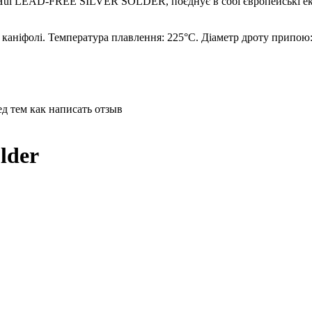
 Hul LEAD-FREE SILVER SOLDER, поєднує в собі європейські еко
 каніфолі. Температура плавлення: 225°C. Діаметр дроту припою:
д тем как написать отзыв
lder