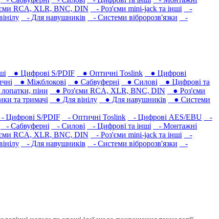
єми RCA, XLR, BNC, DIN
- Роз'єми mini-jack та інші
-
вінілу
- Для навушників‎
- Системи вібророзв'язки
-
ші
● Цифрові S/PDIF
● Оптичні Toslink
● Цифрові
чні
● Міжблокові
● Сабвуферні
● Силові
● Цифрові та
лопатки, піни
● Роз'єми RCA, XLR, BNC, DIN
● Роз'єми
ки та тримачі
● Для вінілу
● Для навушників‎
● Системи
 Цифрові S/PDIF
- Оптичні Toslink
- Цифрові AES/EBU
-
- Сабвуферні
- Силові
- Цифрові та інші
- Монтажні
єми RCA, XLR, BNC, DIN
- Роз'єми mini-jack та інші
-
вінілу
- Для навушників‎
- Системи вібророзв'язки
-