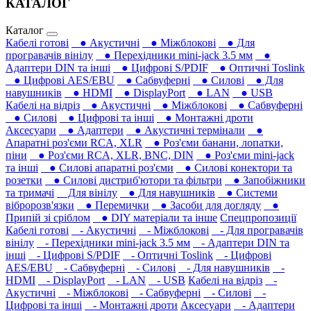
КАТАЛОГ
Каталог
Кабелі готові
● Акустичні
● Міжблокові
● Для
програвачів вінілу
● Перехідники mini-jack 3.5 мм
●
Адаптери DIN та інші
● Цифрові S/PDIF
● Оптичні Toslink
● Цифрові AES/EBU
● Сабвуферні
● Силові
● Для
навушників‎
● HDMI
● DisplayPort
● LAN
● USB
Кабелі на відріз
● Акустичні
● Міжблокові
● Сабвуферні
● Силові
● Цифрові та інші
● Монтажні дроти
Аксесуари
● Адаптери
● Акустичні термінали
●
Апаратні роз'єми RCA, XLR
● Роз'єми банани, лопатки,
піни
● Роз'єми RCA, XLR, BNC, DIN
● Роз'єми mini-jack
та інші
● Силові апаратні роз'єми
● Силові конектори та
розетки
● Силові дистриб'ютори та фільтри
● Запобіжники
та тримачі
Для вінілу
● Для навушників‎
● Системи
вібророзв'язки
● Перемички
● Засоби для догляду
●
Припій зі сріблом
● DIY матеріали та інше
Спецпропозиції
Кабелі готові
- Акустичні
- Міжблокові
- Для програвачів
вінілу
- Перехідники mini-jack 3.5 мм
- Адаптери DIN та
інші
- Цифрові S/PDIF
- Оптичні Toslink
- Цифрові
AES/EBU
- Сабвуферні
- Силові
- Для навушників‎
-
HDMI
- DisplayPort
- LAN
- USB
Кабелі на відріз
-
Акустичні
- Міжблокові
- Сабвуферні
- Силові
-
Цифрові та інші
- Монтажні дроти
Аксесуари
- Адаптери