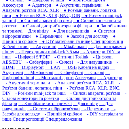
Аксесуари
● Адаптери
● Акустичні термінали
●
Апаратні роз'єми RCA, XLR
● Роз'єми банани, лопатки,
піни
● Роз'єми RCA, XLR, BNC, DIN
● Роз'єми mini-jack
та інші
● Силові апаратні роз'єми
● Силові конектори та
розетки
● Силові дистриб'ютори та фільтри
● Запобіжники
та тримачі
Для вінілу
● Для навушників‎
● Системи
вібророзв'язки
● Перемички
● Засоби для догляду
●
Припій зі сріблом
● DIY матеріали та інше
Спецпропозиції
Кабелі готові
- Акустичні
- Міжблокові
- Для програвачів
вінілу
- Перехідники mini-jack 3.5 мм
- Адаптери DIN та
інші
- Цифрові S/PDIF
- Оптичні Toslink
- Цифрові
AES/EBU
- Сабвуферні
- Силові
- Для навушників‎
-
HDMI
- DisplayPort
- LAN
- USB
Кабелі на відріз
-
Акустичні
- Міжблокові
- Сабвуферні
- Силові
-
Цифрові та інші
- Монтажні дроти
Аксесуари
- Адаптери
- Акустичні термінали
- Апаратні роз'єми RCA, XLR
-
Роз'єми банани, лопатки, піни
- Роз'єми RCA, XLR, BNC,
DIN
- Роз'єми mini-jack та інші
- Силові апаратні роз'єми
-
Силові конектори та розетки
- Силові дистриб'ютори та
фільтри
- Запобіжники та тримачі
Для вінілу
- Для
навушників‎
- Системи вібророзв'язки
- Перемички
-
Засоби для догляду
- Припій зі сріблом
- DIY матеріали та
інше
Спецпропозиції
Спецпредложения