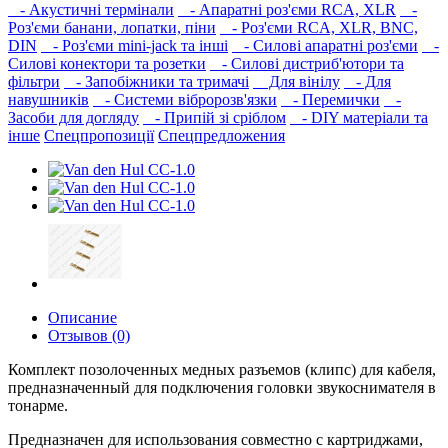
- Акустичні термінали
- Апаратні роз'єми RCA, XLR
-
Роз'єми банани, лопатки, піни
- Роз'єми RCA, XLR, BNC,
DIN
- Роз'єми mini-jack та інші
- Силові апаратні роз'єми
-
Силові конектори та розетки
- Силові дистриб'ютори та
фільтри
- Запобіжники та тримачі
Для вінілу
- Для
навушників‎
- Системи вібророзв'язки
- Перемички
-
Засоби для догляду
- Припій зі сріблом
- DIY матеріали та
інше
Спецпропозиції
Спецпредложения
Описание
Отзывов (0)
Комплект позолоченных медных разъемов (клипс) для кабеля,
предназначенный для подключения головки звукоснимателя в
тонарме.
Предназначен для использования совместно с картриджами,