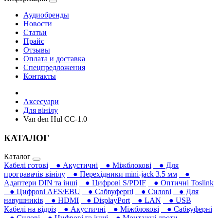
Аудиобренды
Новости
Статьи
Прайс
Отзывы
Оплата и доставка
Спецпредложения
Контакты
Аксесуари
Для вінілу
Van den Hul CC-1.0
КАТАЛОГ
Каталог
Кабелі готові
● Акустичні
● Міжблокові
● Для
програвачів вінілу
● Перехідники mini-jack 3.5 мм
●
Адаптери DIN та інші
● Цифрові S/PDIF
● Оптичні Toslink
● Цифрові AES/EBU
● Сабвуферні
● Силові
● Для
навушників‎
● HDMI
● DisplayPort
● LAN
● USB
Кабелі на відріз
● Акустичні
● Міжблокові
● Сабвуферні
● Силові
● Цифрові та інші
● Монтажні дроти