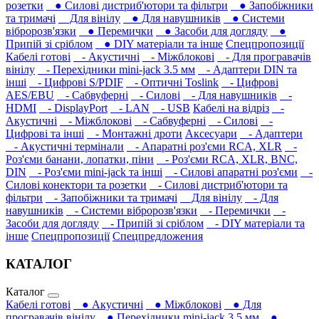
розетки
● Силові дистриб'ютори та фільтри
● Запобіжники
та тримачі
Для вінілу
● Для навушників‎
● Системи
вібророзв'язки
● Перемички
● Засоби для догляду
●
Припій зі сріблом
● DIY матеріали та інше
Спецпропозиції
Кабелі готові
- Акустичні
- Міжблокові
- Для програвачів
вінілу
- Перехідники mini-jack 3.5 мм
- Адаптери DIN та
інші
- Цифрові S/PDIF
- Оптичні Toslink
- Цифрові
AES/EBU
- Сабвуферні
- Силові
- Для навушників‎
-
HDMI
- DisplayPort
- LAN
- USB
Кабелі на відріз
-
Акустичні
- Міжблокові
- Сабвуферні
- Силові
-
Цифрові та інші
- Монтажні дроти
Аксесуари
- Адаптери
- Акустичні термінали
- Апаратні роз'єми RCA, XLR
-
Роз'єми банани, лопатки, піни
- Роз'єми RCA, XLR, BNC,
DIN
- Роз'єми mini-jack та інші
- Силові апаратні роз'єми
-
Силові конектори та розетки
- Силові дистриб'ютори та
фільтри
- Запобіжники та тримачі
Для вінілу
- Для
навушників‎
- Системи вібророзв'язки
- Перемички
-
Засоби для догляду
- Припій зі сріблом
- DIY матеріали та
інше
Спецпропозиції
Спецпредложения
КАТАЛОГ
Каталог
Кабелі готові
● Акустичні
● Міжблокові
● Для
програвачів вінілу
● Перехідники mini-jack 3.5 мм
●