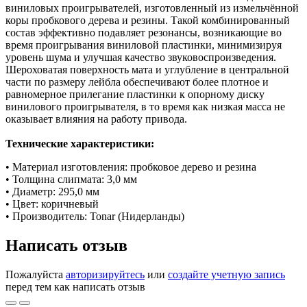
виниловых проигрывателей, изготовленный из измельчённой
коры пробкового дерева и резины. Такой комбинированный
состав эффективно подавляет резонансы, возникающие во
время проигрывания виниловой пластинки, минимизируя
уровень шума и улучшая качество звуковоспроизведения.
Шероховатая поверхность мата и углубление в центральной
части по размеру лейбла обеспечивают более плотное и
равномерное прилегание пластинки к опорному диску
винилового проигрывателя, в то время как низкая масса не
оказывает влияния на работу привода.
Технические характеристики:
• Материал изготовления: пробковое дерево и резина
• Толщина слипмата: 3,0 мм
• Диаметр: 295,0 мм
• Цвет: коричневый
• Производитель: Tonar (Нидерланды)
Написать отзыв
Пожалуйста
авторизируйтесь
или
создайте учетную запись
перед тем как написать отзыв