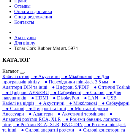
Прайс
Отзывы
Оплата и доставка
Спецпредложения
Контакты
Аксесуари
Для вінілу
Tonar Cork-Rubber Mat art. 5974
КАТАЛОГ
Каталог
Кабелі готові
● Акустичні
● Міжблокові
● Для
програвачів вінілу
● Перехідники mini-jack 3.5 мм
●
Адаптери DIN та інші
● Цифрові S/PDIF
● Оптичні Toslink
● Цифрові AES/EBU
● Сабвуферні
● Силові
● Для
навушників‎
● HDMI
● DisplayPort
● LAN
● USB
Кабелі на відріз
● Акустичні
● Міжблокові
● Сабвуферні
● Силові
● Цифрові та інші
● Монтажні дроти
Аксесуари
● Адаптери
● Акустичні термінали
●
Апаратні роз'єми RCA, XLR
● Роз'єми банани, лопатки,
піни
● Роз'єми RCA, XLR, BNC, DIN
● Роз'єми mini-jack
та інші
● Силові апаратні роз'єми
● Силові конектори та