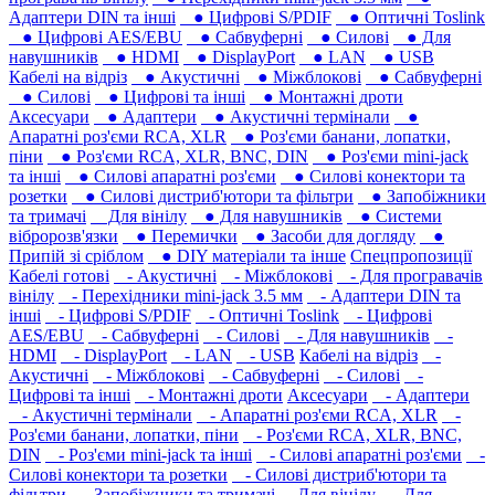
Адаптери DIN та інші
● Цифрові S/PDIF
● Оптичні Toslink
● Цифрові AES/EBU
● Сабвуферні
● Силові
● Для
навушників‎
● HDMI
● DisplayPort
● LAN
● USB
Кабелі на відріз
● Акустичні
● Міжблокові
● Сабвуферні
● Силові
● Цифрові та інші
● Монтажні дроти
Аксесуари
● Адаптери
● Акустичні термінали
●
Апаратні роз'єми RCA, XLR
● Роз'єми банани, лопатки,
піни
● Роз'єми RCA, XLR, BNC, DIN
● Роз'єми mini-jack
та інші
● Силові апаратні роз'єми
● Силові конектори та
розетки
● Силові дистриб'ютори та фільтри
● Запобіжники
та тримачі
Для вінілу
● Для навушників‎
● Системи
вібророзв'язки
● Перемички
● Засоби для догляду
●
Припій зі сріблом
● DIY матеріали та інше
Спецпропозиції
Кабелі готові
- Акустичні
- Міжблокові
- Для програвачів
вінілу
- Перехідники mini-jack 3.5 мм
- Адаптери DIN та
інші
- Цифрові S/PDIF
- Оптичні Toslink
- Цифрові
AES/EBU
- Сабвуферні
- Силові
- Для навушників‎
-
HDMI
- DisplayPort
- LAN
- USB
Кабелі на відріз
-
Акустичні
- Міжблокові
- Сабвуферні
- Силові
-
Цифрові та інші
- Монтажні дроти
Аксесуари
- Адаптери
- Акустичні термінали
- Апаратні роз'єми RCA, XLR
-
Роз'єми банани, лопатки, піни
- Роз'єми RCA, XLR, BNC,
DIN
- Роз'єми mini-jack та інші
- Силові апаратні роз'єми
-
Силові конектори та розетки
- Силові дистриб'ютори та
фільтри
- Запобіжники та тримачі
Для вінілу
- Для