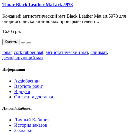
Tonar Black Leather Mat art. 5978
Кожаный антистатический мат Black Leather Mat art.5978 для
опорного диска виниловых проигрывателей п..
1620 грн.
Купить
tonar
,
cork rubber mat
,
антистатический мат
,
слипмат
,
демпфирующий мат
Информация
Аудіобренди
Вартість робіт
Відгуки
Оплата та доставка
Личный Кабинет
Личный Кабинет
История заказов
Закладки