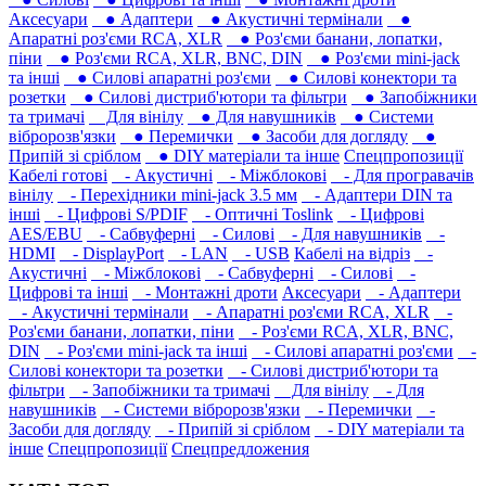
Аксесуари
● Адаптери
● Акустичні термінали
●
Апаратні роз'єми RCA, XLR
● Роз'єми банани, лопатки,
піни
● Роз'єми RCA, XLR, BNC, DIN
● Роз'єми mini-jack
та інші
● Силові апаратні роз'єми
● Силові конектори та
розетки
● Силові дистриб'ютори та фільтри
● Запобіжники
та тримачі
Для вінілу
● Для навушників‎
● Системи
вібророзв'язки
● Перемички
● Засоби для догляду
●
Припій зі сріблом
● DIY матеріали та інше
Спецпропозиції
Кабелі готові
- Акустичні
- Міжблокові
- Для програвачів
вінілу
- Перехідники mini-jack 3.5 мм
- Адаптери DIN та
інші
- Цифрові S/PDIF
- Оптичні Toslink
- Цифрові
AES/EBU
- Сабвуферні
- Силові
- Для навушників‎
-
HDMI
- DisplayPort
- LAN
- USB
Кабелі на відріз
-
Акустичні
- Міжблокові
- Сабвуферні
- Силові
-
Цифрові та інші
- Монтажні дроти
Аксесуари
- Адаптери
- Акустичні термінали
- Апаратні роз'єми RCA, XLR
-
Роз'єми банани, лопатки, піни
- Роз'єми RCA, XLR, BNC,
DIN
- Роз'єми mini-jack та інші
- Силові апаратні роз'єми
-
Силові конектори та розетки
- Силові дистриб'ютори та
фільтри
- Запобіжники та тримачі
Для вінілу
- Для
навушників‎
- Системи вібророзв'язки
- Перемички
-
Засоби для догляду
- Припій зі сріблом
- DIY матеріали та
інше
Спецпропозиції
Спецпредложения