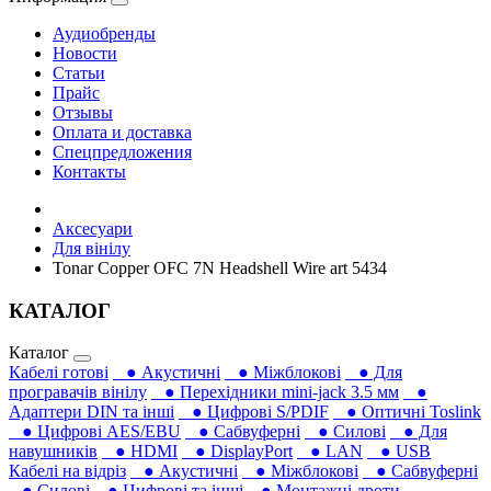
Аудиобренды
Новости
Статьи
Прайс
Отзывы
Оплата и доставка
Спецпредложения
Контакты
Аксесуари
Для вінілу
Tonar Copper OFC 7N Headshell Wire art 5434
КАТАЛОГ
Каталог
Кабелі готові
● Акустичні
● Міжблокові
● Для
програвачів вінілу
● Перехідники mini-jack 3.5 мм
●
Адаптери DIN та інші
● Цифрові S/PDIF
● Оптичні Toslink
● Цифрові AES/EBU
● Сабвуферні
● Силові
● Для
навушників‎
● HDMI
● DisplayPort
● LAN
● USB
Кабелі на відріз
● Акустичні
● Міжблокові
● Сабвуферні
● Силові
● Цифрові та інші
● Монтажні дроти