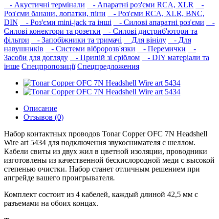
- Акустичні термінали
- Апаратні роз'єми RCA, XLR
-
Роз'єми банани, лопатки, піни
- Роз'єми RCA, XLR, BNC,
DIN
- Роз'єми mini-jack та інші
- Силові апаратні роз'єми
-
Силові конектори та розетки
- Силові дистриб'ютори та
фільтри
- Запобіжники та тримачі
Для вінілу
- Для
навушників‎
- Системи вібророзв'язки
- Перемички
-
Засоби для догляду
- Припій зі сріблом
- DIY матеріали та
інше
Спецпропозиції
Спецпредложения
Описание
Отзывов (0)
Набор контактных проводов Tonar Copper OFC 7N Headshell
Wire art 5434 для подключения звукоснимателя с шеллом.
Кабели свиты из двух жил в цветной изоляции, проводники
изготовлены из качественной бескислородной меди с высокой
степенью очистки. Набор станет отличным решением при
апгрейде вашего проигрывателя.
Комплект состоит из 4 кабелей, каждый длиной 42,5 мм с
разъемами на обоих концах.