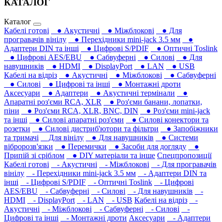
КАТАЛОГ
Каталог
Кабелі готові
● Акустичні
● Міжблокові
● Для
програвачів вінілу
● Перехідники mini-jack 3.5 мм
●
Адаптери DIN та інші
● Цифрові S/PDIF
● Оптичні Toslink
● Цифрові AES/EBU
● Сабвуферні
● Силові
● Для
навушників‎
● HDMI
● DisplayPort
● LAN
● USB
Кабелі на відріз
● Акустичні
● Міжблокові
● Сабвуферні
● Силові
● Цифрові та інші
● Монтажні дроти
Аксесуари
● Адаптери
● Акустичні термінали
●
Апаратні роз'єми RCA, XLR
● Роз'єми банани, лопатки,
піни
● Роз'єми RCA, XLR, BNC, DIN
● Роз'єми mini-jack
та інші
● Силові апаратні роз'єми
● Силові конектори та
розетки
● Силові дистриб'ютори та фільтри
● Запобіжники
та тримачі
Для вінілу
● Для навушників‎
● Системи
вібророзв'язки
● Перемички
● Засоби для догляду
●
Припій зі сріблом
● DIY матеріали та інше
Спецпропозиції
Кабелі готові
- Акустичні
- Міжблокові
- Для програвачів
вінілу
- Перехідники mini-jack 3.5 мм
- Адаптери DIN та
інші
- Цифрові S/PDIF
- Оптичні Toslink
- Цифрові
AES/EBU
- Сабвуферні
- Силові
- Для навушників‎
-
HDMI
- DisplayPort
- LAN
- USB
Кабелі на відріз
-
Акустичні
- Міжблокові
- Сабвуферні
- Силові
-
Цифрові та інші
- Монтажні дроти
Аксесуари
- Адаптери