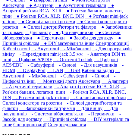
Аксесуари
● Адаптери
● Акустичні термінали
●
Апаратні роз'єми RCA, XLR
● Роз'єми банани, лопатки,
піни
● Роз'єми RCA, XLR, BNC, DIN
● Роз'єми mini-jack
та інші
● Силові апаратні роз'єми
● Силові конектори та
розетки
● Силові дистриб'ютори та фільтри
● Запобіжники
та тримачі
Для вінілу
● Для навушників‎
● Системи
вібророзв'язки
● Перемички
● Засоби для догляду
●
Припій зі сріблом
● DIY матеріали та інше
Спецпропозиції
Кабелі готові
- Акустичні
- Міжблокові
- Для програвачів
вінілу
- Перехідники mini-jack 3.5 мм
- Адаптери DIN та
інші
- Цифрові S/PDIF
- Оптичні Toslink
- Цифрові
AES/EBU
- Сабвуферні
- Силові
- Для навушників‎
-
HDMI
- DisplayPort
- LAN
- USB
Кабелі на відріз
-
Акустичні
- Міжблокові
- Сабвуферні
- Силові
-
Цифрові та інші
- Монтажні дроти
Аксесуари
- Адаптери
- Акустичні термінали
- Апаратні роз'єми RCA, XLR
-
Роз'єми банани, лопатки, піни
- Роз'єми RCA, XLR, BNC,
DIN
- Роз'єми mini-jack та інші
- Силові апаратні роз'єми
-
Силові конектори та розетки
- Силові дистриб'ютори та
фільтри
- Запобіжники та тримачі
Для вінілу
- Для
навушників‎
- Системи вібророзв'язки
- Перемички
-
Засоби для догляду
- Припій зі сріблом
- DIY матеріали та
інше
Спецпропозиції
Спецпредложения