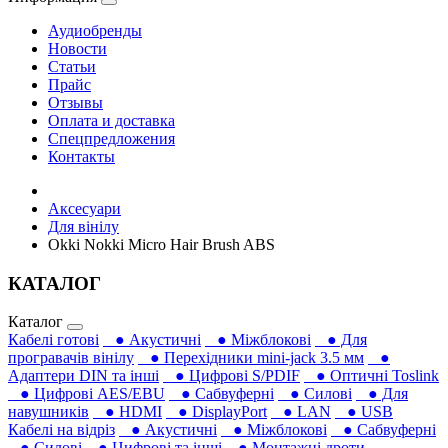
Аудиобренды
Новости
Статьи
Прайс
Отзывы
Оплата и доставка
Спецпредложения
Контакты
Аксесуари
Для вінілу
Okki Nokki Micro Hair Brush ABS
КАТАЛОГ
Каталог
Кабелі готові
● Акустичні
● Міжблокові
● Для
програвачів вінілу
● Перехідники mini-jack 3.5 мм
●
Адаптери DIN та інші
● Цифрові S/PDIF
● Оптичні Toslink
● Цифрові AES/EBU
● Сабвуферні
● Силові
● Для
навушників‎
● HDMI
● DisplayPort
● LAN
● USB
Кабелі на відріз
● Акустичні
● Міжблокові
● Сабвуферні
● Силові
● Цифрові та інші
● Монтажні дроти