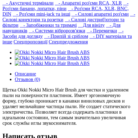
- Акустичні термінали
- Апаратні роз'єми RCA, XLR
-
Роз'єми банани, лопатки, піни
- Роз'єми RCA, XLR, BNC,
DIN
- Роз'єми mini-jack та інші
- Силові апаратні роз'єми
-
Силові конектори та розетки
- Силові дистриб'ютори та
фільтри
- Запобіжники та тримачі
Для вінілу
- Для
навушників‎
- Системи вібророзв'язки
- Перемички
-
Засоби для догляду
- Припій зі сріблом
- DIY матеріали та
інше
Спецпропозиції
Спецпредложения
Описание
Отзывов (0)
Щетка Okki Nokki Micro Hair Brush для чистки и удалением
пыли на поверхности пластинок. Имеет эргономичную
форму, глубоко проникает в канавки виниловых дисков и
удаляет мельчайшие частицы пыли. Не создает статического
электричества. Позволяет всегда содержать пластинки в
идеальном состоянии, тем самым значительно увеличивая
срок службы иглы звукоснимателя.
Написать отзыв