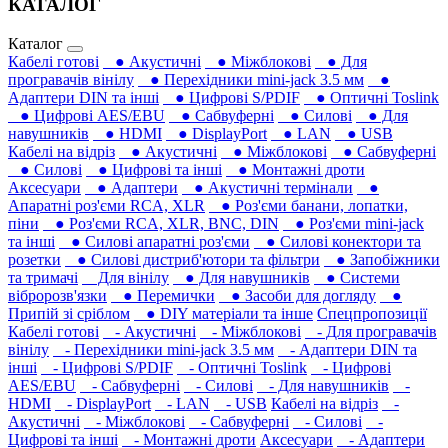
КАТАЛОГ
Каталог
Кабелі готові
● Акустичні
● Міжблокові
● Для
програвачів вінілу
● Перехідники mini-jack 3.5 мм
●
Адаптери DIN та інші
● Цифрові S/PDIF
● Оптичні Toslink
● Цифрові AES/EBU
● Сабвуферні
● Силові
● Для
навушників‎
● HDMI
● DisplayPort
● LAN
● USB
Кабелі на відріз
● Акустичні
● Міжблокові
● Сабвуферні
● Силові
● Цифрові та інші
● Монтажні дроти
Аксесуари
● Адаптери
● Акустичні термінали
●
Апаратні роз'єми RCA, XLR
● Роз'єми банани, лопатки,
піни
● Роз'єми RCA, XLR, BNC, DIN
● Роз'єми mini-jack
та інші
● Силові апаратні роз'єми
● Силові конектори та
розетки
● Силові дистриб'ютори та фільтри
● Запобіжники
та тримачі
Для вінілу
● Для навушників‎
● Системи
вібророзв'язки
● Перемички
● Засоби для догляду
●
Припій зі сріблом
● DIY матеріали та інше
Спецпропозиції
Кабелі готові
- Акустичні
- Міжблокові
- Для програвачів
вінілу
- Перехідники mini-jack 3.5 мм
- Адаптери DIN та
інші
- Цифрові S/PDIF
- Оптичні Toslink
- Цифрові
AES/EBU
- Сабвуферні
- Силові
- Для навушників‎
-
HDMI
- DisplayPort
- LAN
- USB
Кабелі на відріз
-
Акустичні
- Міжблокові
- Сабвуферні
- Силові
-
Цифрові та інші
- Монтажні дроти
Аксесуари
- Адаптери