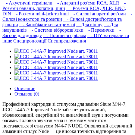
- Акустичні термінали
- Апаратні роз'єми RCA, XLR
-
Роз'єми банани, лопатки, піни
- Роз'єми RCA, XLR, BNC,
DIN
- Роз'єми mini-jack та інші
- Силові апаратні роз'єми
-
Силові конектори та розетки
- Силові дистриб'ютори та
фільтри
- Запобіжники та тримачі
Для вінілу
- Для
навушників‎
- Системи вібророзв'язки
- Перемички
-
Засоби для догляду
- Припій зі сріблом
- DIY матеріали та
інше
Спецпропозиції
Спецпредложения
Описание
Отзывов (0)
Професійний картридж зі стилусом для заміни Shure M44-7,
JICO J-44A-7 Improved Nude забезпечують живий,
збалансований, енергійний та динамічний звук з потужними
басами. Головка звукознімача із рухомим магнітом
постачається зі стилусом N44-7 NUDE. Оновлений сферичний
алмазний стилус Nude — це висока точність відтворення та