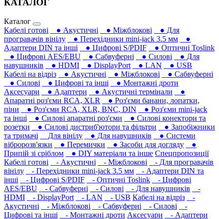
КАТАЛОГ
Каталог
Кабелі готові
● Акустичні
● Міжблокові
● Для
програвачів вінілу
● Перехідники mini-jack 3.5 мм
●
Адаптери DIN та інші
● Цифрові S/PDIF
● Оптичні Toslink
● Цифрові AES/EBU
● Сабвуферні
● Силові
● Для
навушників‎
● HDMI
● DisplayPort
● LAN
● USB
Кабелі на відріз
● Акустичні
● Міжблокові
● Сабвуферні
● Силові
● Цифрові та інші
● Монтажні дроти
Аксесуари
● Адаптери
● Акустичні термінали
●
Апаратні роз'єми RCA, XLR
● Роз'єми банани, лопатки,
піни
● Роз'єми RCA, XLR, BNC, DIN
● Роз'єми mini-jack
та інші
● Силові апаратні роз'єми
● Силові конектори та
розетки
● Силові дистриб'ютори та фільтри
● Запобіжники
та тримачі
Для вінілу
● Для навушників‎
● Системи
вібророзв'язки
● Перемички
● Засоби для догляду
●
Припій зі сріблом
● DIY матеріали та інше
Спецпропозиції
Кабелі готові
- Акустичні
- Міжблокові
- Для програвачів
вінілу
- Перехідники mini-jack 3.5 мм
- Адаптери DIN та
інші
- Цифрові S/PDIF
- Оптичні Toslink
- Цифрові
AES/EBU
- Сабвуферні
- Силові
- Для навушників‎
-
HDMI
- DisplayPort
- LAN
- USB
Кабелі на відріз
-
Акустичні
- Міжблокові
- Сабвуферні
- Силові
-
Цифрові та інші
- Монтажні дроти
Аксесуари
- Адаптери