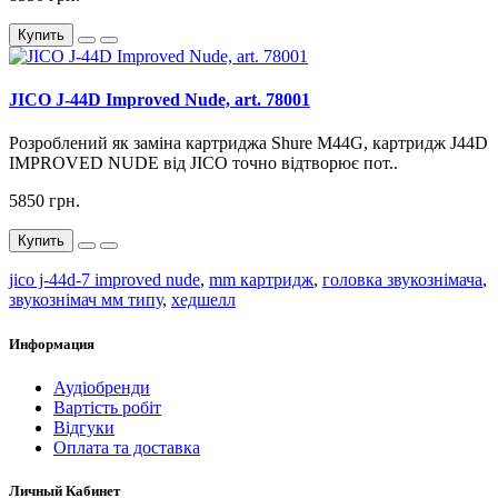
Купить
JICO J-44D Improved Nude, art. 78001
Розроблений як заміна картриджа Shure M44G, картридж J44D
IMPROVED NUDE від JICO точно відтворює пот..
5850 грн.
Купить
jico j-44d-7 improved nude
,
mm картридж
,
головка звукознімача
,
звукознімач мм типу
,
хедшелл
Информация
Аудіобренди
Вартість робіт
Відгуки
Оплата та доставка
Личный Кабинет