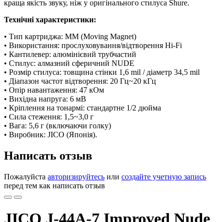
краща якість звуку, ніж у оригінального стилуса Shure.
Технічні характеристики:
• Тип картриджа: MM (Moving Magnet)
• Використання: прослуховування/відтворення Hi-Fi
• Кантилевер: алюмінієвий трубчастий
• Стилус: алмазний сферичний NUDE
• Розмір стилуса: товщина стінки 1,6 mil / діаметр 34,5 mil
• Діапазон частот відтворення: 20 Гц~20 кГц
• Опір навантаження: 47 кОм
• Вихідна напруга: 6 мВ
• Кріплення на тонармі: стандартне 1/2 дюйма
• Сила стеження: 1,5~3,0 г
• Вага: 5,6 г (включаючи голку)
• Виробник: JICO (Японія).
Написать отзыв
Пожалуйста
авторизируйтесь
или
создайте учетную запись
перед тем как написать отзыв
JICO J-44A-7 Improved Nude