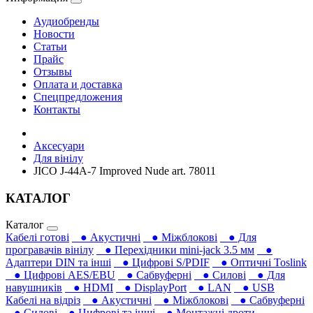
Аудиобренды
Новости
Статьи
Прайс
Отзывы
Оплата и доставка
Спецпредложения
Контакты
Аксесуари
Для вінілу
JICO J-44A-7 Improved Nude art. 78011
КАТАЛОГ
Каталог
Кабелі готові
● Акустичні
● Міжблокові
● Для
програвачів вінілу
● Перехідники mini-jack 3.5 мм
●
Адаптери DIN та інші
● Цифрові S/PDIF
● Оптичні Toslink
● Цифрові AES/EBU
● Сабвуферні
● Силові
● Для
навушників‎
● HDMI
● DisplayPort
● LAN
● USB
Кабелі на відріз
● Акустичні
● Міжблокові
● Сабвуферні
● Силові
● Цифрові та інші
● Монтажні дроти