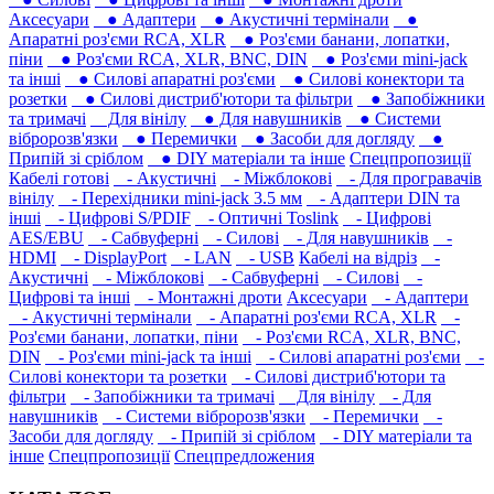
Аксесуари
● Адаптери
● Акустичні термінали
●
Апаратні роз'єми RCA, XLR
● Роз'єми банани, лопатки,
піни
● Роз'єми RCA, XLR, BNC, DIN
● Роз'єми mini-jack
та інші
● Силові апаратні роз'єми
● Силові конектори та
розетки
● Силові дистриб'ютори та фільтри
● Запобіжники
та тримачі
Для вінілу
● Для навушників‎
● Системи
вібророзв'язки
● Перемички
● Засоби для догляду
●
Припій зі сріблом
● DIY матеріали та інше
Спецпропозиції
Кабелі готові
- Акустичні
- Міжблокові
- Для програвачів
вінілу
- Перехідники mini-jack 3.5 мм
- Адаптери DIN та
інші
- Цифрові S/PDIF
- Оптичні Toslink
- Цифрові
AES/EBU
- Сабвуферні
- Силові
- Для навушників‎
-
HDMI
- DisplayPort
- LAN
- USB
Кабелі на відріз
-
Акустичні
- Міжблокові
- Сабвуферні
- Силові
-
Цифрові та інші
- Монтажні дроти
Аксесуари
- Адаптери
- Акустичні термінали
- Апаратні роз'єми RCA, XLR
-
Роз'єми банани, лопатки, піни
- Роз'єми RCA, XLR, BNC,
DIN
- Роз'єми mini-jack та інші
- Силові апаратні роз'єми
-
Силові конектори та розетки
- Силові дистриб'ютори та
фільтри
- Запобіжники та тримачі
Для вінілу
- Для
навушників‎
- Системи вібророзв'язки
- Перемички
-
Засоби для догляду
- Припій зі сріблом
- DIY матеріали та
інше
Спецпропозиції
Спецпредложения