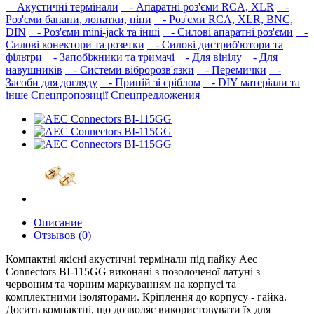
Акустичні термінали
- Апаратні роз'єми RCA, XLR
-
Роз'єми банани, лопатки, піни
- Роз'єми RCA, XLR, BNC,
DIN
- Роз'єми mini-jack та інші
- Силові апаратні роз'єми
-
Силові конектори та розетки
- Силові дистриб'ютори та
фільтри
- Запобіжники та тримачі
- Для вінілу
- Для
навушників‎
- Системи вібророзв'язки
- Перемички
-
Засоби для догляду
- Припій зі сріблом
- DIY матеріали та
інше
Спецпропозиції
Спецпредложения
Описание
Отзывов (0)
Компактні якісні акустичні термінали під пайку Aec
Connectors BI-115GG виконані з позолоченої латуні з
червоним та чорним маркуванням на корпусі та
комплектними ізоляторами. Кріплення до корпусу - гайка.
Досить компактні, що дозволяє використовувати їх для