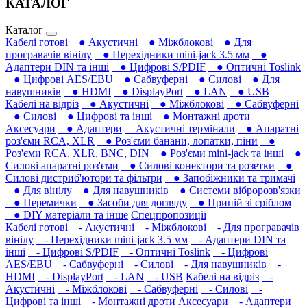
КАТАЛОГ
Каталог
Кабелі готові
● Акустичні
● Міжблокові
● Для
програвачів вінілу
● Перехідники mini-jack 3.5 мм
●
Адаптери DIN та інші
● Цифрові S/PDIF
● Оптичні Toslink
● Цифрові AES/EBU
● Сабвуферні
● Силові
● Для
навушників‎
● HDMI
● DisplayPort
● LAN
● USB
Кабелі на відріз
● Акустичні
● Міжблокові
● Сабвуферні
● Силові
● Цифрові та інші
● Монтажні дроти
Аксесуари
● Адаптери
Акустичні термінали
● Апаратні
роз'єми RCA, XLR
● Роз'єми банани, лопатки, піни
●
Роз'єми RCA, XLR, BNC, DIN
● Роз'єми mini-jack та інші
●
Силові апаратні роз'єми
● Силові конектори та розетки
●
Силові дистриб'ютори та фільтри
● Запобіжники та тримачі
● Для вінілу
● Для навушників‎
● Системи вібророзв'язки
● Перемички
● Засоби для догляду
● Припій зі сріблом
● DIY матеріали та інше
Спецпропозиції
Кабелі готові
- Акустичні
- Міжблокові
- Для програвачів
вінілу
- Перехідники mini-jack 3.5 мм
- Адаптери DIN та
інші
- Цифрові S/PDIF
- Оптичні Toslink
- Цифрові
AES/EBU
- Сабвуферні
- Силові
- Для навушників‎
-
HDMI
- DisplayPort
- LAN
- USB
Кабелі на відріз
-
Акустичні
- Міжблокові
- Сабвуферні
- Силові
-
Цифрові та інші
- Монтажні дроти
Аксесуари
- Адаптери