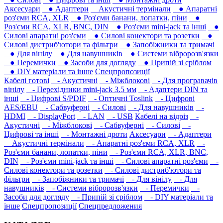
Аксесуари
● Адаптери
Акустичні термінали
● Апаратні
роз'єми RCA, XLR
● Роз'єми банани, лопатки, піни
●
Роз'єми RCA, XLR, BNC, DIN
● Роз'єми mini-jack та інші
●
Силові апаратні роз'єми
● Силові конектори та розетки
●
Силові дистриб'ютори та фільтри
● Запобіжники та тримачі
● Для вінілу
● Для навушників‎
● Системи вібророзв'язки
● Перемички
● Засоби для догляду
● Припій зі сріблом
● DIY матеріали та інше
Спецпропозиції
Кабелі готові
- Акустичні
- Міжблокові
- Для програвачів
вінілу
- Перехідники mini-jack 3.5 мм
- Адаптери DIN та
інші
- Цифрові S/PDIF
- Оптичні Toslink
- Цифрові
AES/EBU
- Сабвуферні
- Силові
- Для навушників‎
-
HDMI
- DisplayPort
- LAN
- USB
Кабелі на відріз
-
Акустичні
- Міжблокові
- Сабвуферні
- Силові
-
Цифрові та інші
- Монтажні дроти
Аксесуари
- Адаптери
Акустичні термінали
- Апаратні роз'єми RCA, XLR
-
Роз'єми банани, лопатки, піни
- Роз'єми RCA, XLR, BNC,
DIN
- Роз'єми mini-jack та інші
- Силові апаратні роз'єми
-
Силові конектори та розетки
- Силові дистриб'ютори та
фільтри
- Запобіжники та тримачі
- Для вінілу
- Для
навушників‎
- Системи вібророзв'язки
- Перемички
-
Засоби для догляду
- Припій зі сріблом
- DIY матеріали та
інше
Спецпропозиції
Спецпредложения