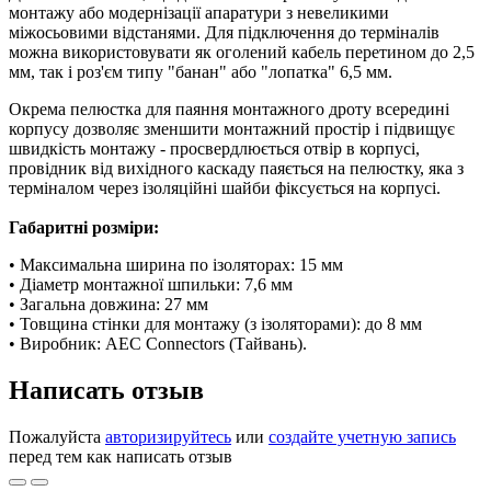
монтажу або модернізації апаратури з невеликими
міжосьовими відстанями. Для підключення до терміналів
можна використовувати як оголений кабель перетином до 2,5
мм, так і роз'єм типу "банан" або "лопатка" 6,5 мм.
Окрема пелюстка для паяння монтажного дроту всередині
корпусу дозволяє зменшити монтажний простір і підвищує
швидкість монтажу - просвердлюється отвір в корпусі,
провідник від вихідного каскаду паяється на пелюстку, яка з
терміналом через ізоляційні шайби фіксується на корпусі.
Габаритні розміри:
• Максимальна ширина по ізоляторах: 15 мм
• Діаметр монтажної шпильки: 7,6 мм
• Загальна довжина: 27 мм
• Товщина стінки для монтажу (з ізоляторами): до 8 мм
• Виробник: AEC Connectors (Тайвань).
Написать отзыв
Пожалуйста
авторизируйтесь
или
создайте учетную запись
перед тем как написать отзыв