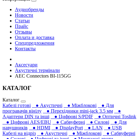
Аудиобренды
Новости
Статьи
Прайс
Отзывы
Оплата и доставка
Спецпредложения
Контакты
Аксесуари
Акустичні термінали
AEC Connectors BI-115GG
КАТАЛОГ
Каталог
Кабелі готові
● Акустичні
● Міжблокові
● Для
програвачів вінілу
● Перехідники mini-jack 3.5 мм
●
Адаптери DIN та інші
● Цифрові S/PDIF
● Оптичні Toslink
● Цифрові AES/EBU
● Сабвуферні
● Силові
● Для
навушників‎
● HDMI
● DisplayPort
● LAN
● USB
Кабелі на відріз
● Акустичні
● Міжблокові
● Сабвуферні
● Силові
● Цифрові та інші
● Монтажні дроти